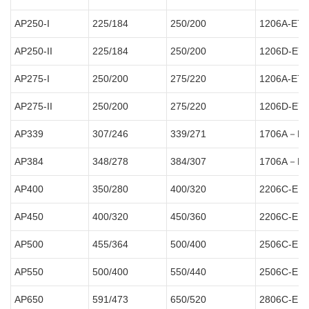
AP250-I
225/184
250/200
1206A-E7
AP250-II
225/184
250/200
1206D-E7
AP275-I
250/200
275/220
1206A-E7
AP275-II
250/200
275/220
1206D-E7
AP339
307/246
339/271
1706A－E9
AP384
348/278
384/307
1706A－E9
AP400
350/280
400/320
2206C-E1
AP450
400/320
450/360
2206C-E1
AP500
455/364
500/400
2506C-E1
AP550
500/400
550/440
2506C-E1
AP650
591/473
650/520
2806C-E1