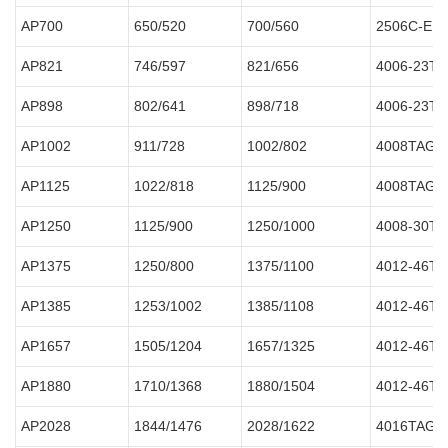
AP700
650/520
700/560
2506C-E1
AP821
746/597
821/656
4006-23T
AP898
802/641
898/718
4006-23T
AP1002
911/728
1002/802
4008TAG1
AP1125
1022/818
1125/900
4008TAG2
AP1250
1125/900
1250/1000
4008-30T
AP1375
1250/800
1375/1100
4012-46T
AP1385
1253/1002
1385/1108
4012-46T
AP1657
1505/1204
1657/1325
4012-46T
AP1880
1710/1368
1880/1504
4012-46T
AP2028
1844/1476
2028/1622
4016TAG1