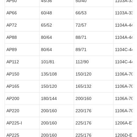
AP50
45/36
50/40
1103A-33
AP66
60/48
66/53
1103A-33
AP72
65/52
72/57
1104A-44
AP88
80/64
88/71
1104A-44
AP89
80/64
89/71
1104C-44
AP112
101/81
112/90
1104C-44
AP150
135/108
150/120
1106A-70
AP165
150/120
165/132
1106A-70
AP200
180/144
200/160
1106A-70
AP220
200/160
220/176
1106A-70
AP225-I
200/160
225/176
1206A-E7
AP225
200/160
225/176
1206D-E7